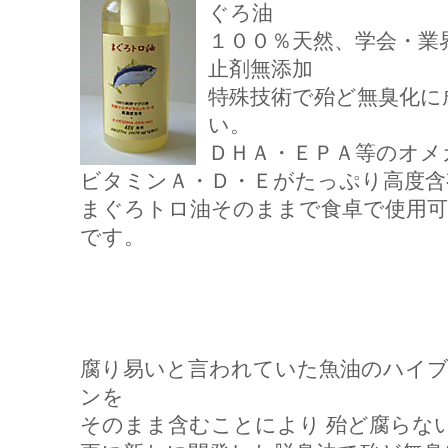
ぐろ油
１００％天然、学会・業
止剤無添加
特殊技術で殆ど無臭化に
い。
ＤＨＡ・ＥＰＡ等のオメ
ビタミンＡ・Ｄ・Ｅがたっぷり高度含
まぐろトロ油そのままで食卓で使用可
です。
腐り易いと言われていた魚油のハイ
ンを
そのまま含むことにより 殆ど腐らな